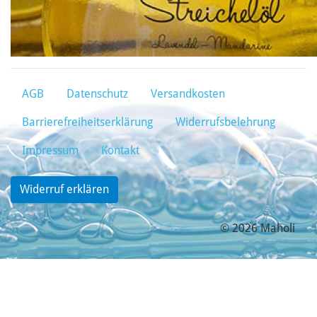
AGB
Datenschutz
Versandkosten
Barrierefreiheitserklärung
Widerrufsbelehrung
Impressum
Kontakt
Widerruf erklären
© 2026 Maholi