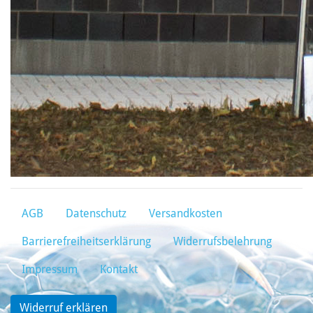
AGB
Datenschutz
Versandkosten
Barrierefreiheitserklärung
Widerrufsbelehrung
Impressum
Kontakt
Widerruf erklären