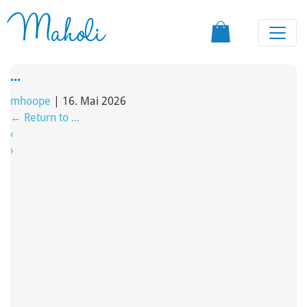
Maholi
...
mhoope
|
16. Mai 2026
←
Return to ...
‹
›